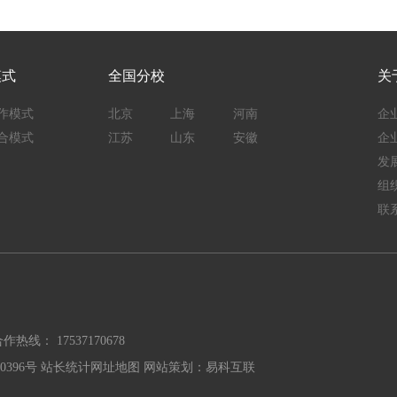
模式
全国分校
关
作模式
北京
上海
河南
企
合模式
江苏
山东
安徽
企
发
组
联
热线： 17537170678
0396号
站长统计
网址地图
网站策划：易科互联