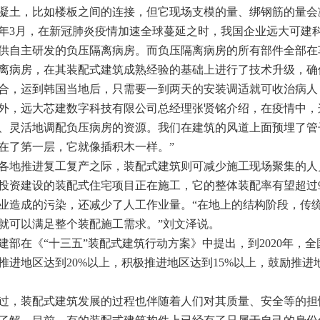
凝土，比如楼板之间的连接，但它现场支模的量、绑钢筋的量会
月，在新冠肺炎疫情加速全球蔓延之时，我国企业远大可建科
供自主研发的负压隔离病房。而负压隔离病房的所有部件全部在
离病房，在其装配式建筑成熟经验的基础上进行了技术升级，确
合，运到韩国当地后，只需要一到两天的安装调适就可收治病人
远大芯建数字科技有限公司总经理张贤铭介绍，在疫情中，这
、灵活地调配负压病房的资源。我们在建筑的风道上面预埋了管
在了第一层，它就像插积木一样。”
推进复工复产之际，装配式建筑则可减少施工现场聚集的人员
投资建设的装配式住宅项目正在施工，它的整体装配率有望超过
业造成的污染，还减少了人工作业量。“在地上的结构阶段，传
就可以满足整个装配施工需求。”刘文泽说。
在《“十三五”装配式建筑行动方案》中提出，到2020年，全
推进地区达到20%以上，积极推进地区达到15%以上，鼓励推进
，装配式建筑发展的过程也伴随着人们对其质量、安全等的担