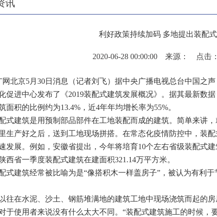
资讯
利好政策持续加码 多地提出装配
2020-06-28 00:00:00 来源： 点
北京5月30日消息（记者刘飞）据中央广播电视总台中国之声
化促进中心发布了《2019装配式建筑发展概况》。据其最新数据，
筑面积的比例约为13.4%，近4年年均增长率为55%。
建筑是用预制部品部件在工地装配而成的建筑。简单来讲，就
里生产好之后，送到工地现场拼搭。在常态化疫情防控中，装配
速发展。例如，安徽省提出，今年将培育10个左右省级装配式建
陕西省一季度装配式建筑在建面积321.14万平方米。
建筑经常被比喻为是“像搭积木一样盖房子”，被认为有利于
在水泥、沙土、钢筋堆满地的建筑工地中现场浇筑而起的房屋
对于使用者来说没有什么太大不同。“装配式建筑施工的时候，