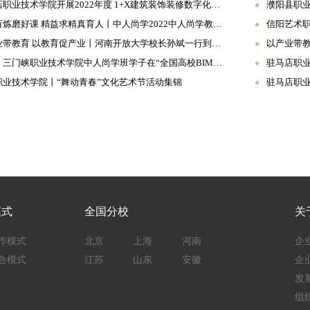
驻马店职业技术学院开展2022年度 1+X建筑装饰装修数字化设计职业技能等级证书考试
濮阳县职
千锤百炼磨好课 精益求精真育人丨中人尚学2022中人尚学教学岗位暑期集训营圆满结束
信阳艺术
以产业带教育 以教育促产业丨河南开放大学校长孙斌一行到访中建教育集团
喜报：三门峡职业技术学院中人尚学班学子在“全国高校BIM毕业设计大赛”中首创佳绩
职业技术学院丨“舞动青春”文化艺术节活动集锦
驻马店职业
模式
全国分校
关
作模式
北京
上海
河南
企
合模式
江苏
山东
安徽
企
发
组