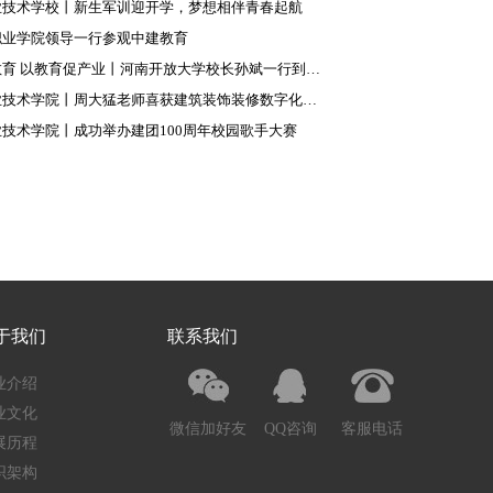
业技术学校丨新生军训迎开学，梦想相伴青春起航
职业学院领导一行参观中建教育
以产业带教育 以教育促产业丨河南开放大学校长孙斌一行到访中建教育集团
驻马店职业技术学院丨周大猛老师喜获建筑装饰装修数字化设计职业技能等级证书及考评员培训资格
技术学院丨成功举办建团100周年校园歌手大赛
于我们
联系我们
业介绍
业文化
微信加好友
QQ咨询
客服电话
展历程
织架构