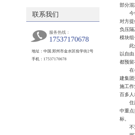
部分混
联系我们
今年3
对方提
负压隔
服务热线：
模块组
17537170678
此外，
地址：中国.郑州市金水区俭学街2号
以自由
手机：17537170678
都预留
在各地
建集团
施工作
百多人
住建部
中重点
标。
不过