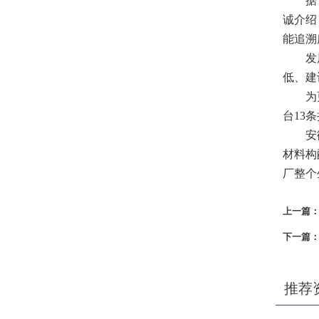
据了解
诚介绍
能追溯
发展过
低、建
为更好
台13
安徽省
材料构
厂整个
上一篇
下一篇
推荐